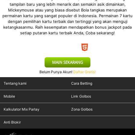
tampilan baru yang lebih menarik dan semakin asik dimainkan,
Mickeymouse atau yang biasa disebut Bola tangkas merupakan
permainan kartu yang sangat populer di Indonesia. Permainan 7 kartu
dengan pemilihan kartu terbaik dan tertinggi yang akan menguji
ketangkasanmu. Raih kesempatan mendapatkan bonus jackpot pada
setiap putaran kartu terbaik Anda, Coba sekarang!
MAIN SEKARANG
Belum Punya Akun!
Daftar Gratis!
Tentang kami
Cara Betting
Mobile
Link Golbos
Kalkulator Mix Parlay
Zona Golbos
Anti Blokir