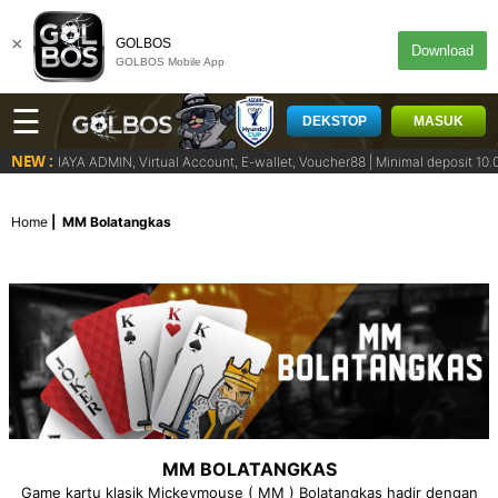
×
GOLBOS
Download
GOLBOS Mobile App
☰
DEKSTOP
MASUK
NEW :
AY TANPA BIAYA ADMIN, Virtual Account, E-wallet, Voucher88 | Minimal depo
Home
MM Bolatangkas
MM BOLATANGKAS
Game kartu klasik Mickeymouse ( MM ) Bolatangkas hadir dengan