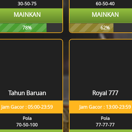
30-50-75
60-50-40
MAINKAN
MAINKAN
78%
62%
Tahun Baruan
Royal 777
Jam Gacor : 05:00-23:59
Jam Gacor : 13:00-23:59
Pola
Pola
70-50-100
77-77-77