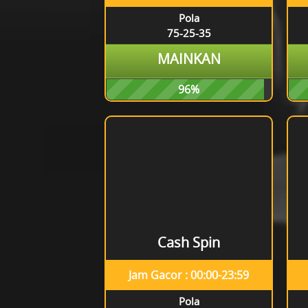
Pola
75-25-35
MAINKAN
96%
Cash Spin
Jam Gacor : 00:00-23:59
Pola