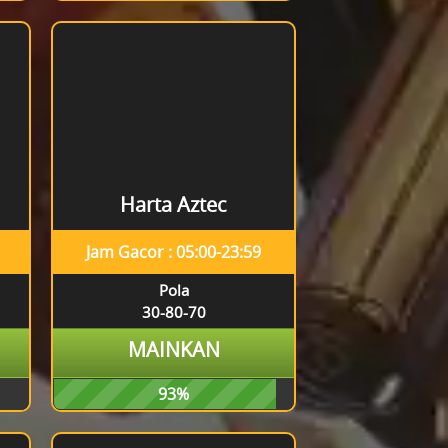
Harta Aztec
Jam Gacor : 05:00-23:59
Pola
30-80-70
MAINKAN
93%