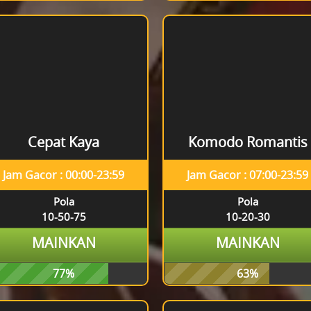
Cepat Kaya
Komodo Romantis
Jam Gacor : 00:00-23:59
Jam Gacor : 07:00-23:59
Pola
Pola
10-50-75
10-20-30
MAINKAN
MAINKAN
77%
63%