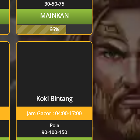
30-50-75
MAINKAN
66%
Koki Bintang
Jam Gacor : 04:00-17:00
Pola
90-100-150