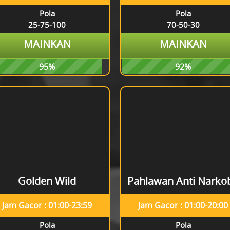
Pola
Pola
25-75-100
70-50-30
MAINKAN
MAINKAN
95%
92%
Golden Wild
Pahlawan Anti Narko
Jam Gacor : 01:00-23:59
Jam Gacor : 01:00-20:00
Pola
Pola